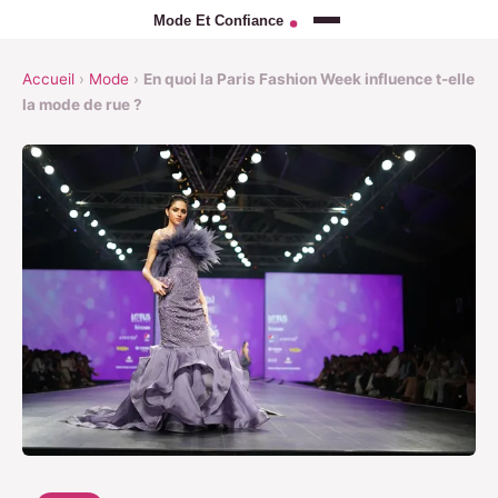
Accueil
›
Mode
›
En quoi la Paris Fashion Week influence t-elle
la mode de rue ?