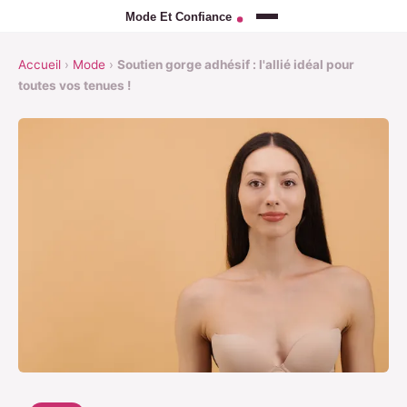
Accueil
›
Mode
›
Soutien gorge adhésif : l'allié idéal pour
toutes vos tenues !