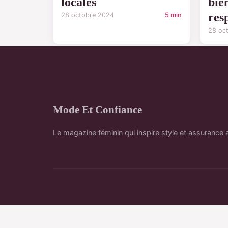
locales
bien
res
28 octobre 2024
5 min
28 oc
Mode Et Confiance
Le magazine féminin qui inspire style et assurance 