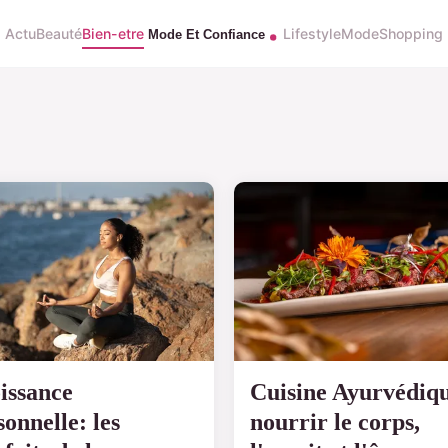
Actu
Beauté
Bien-etre
Lifestyle
Mode
Shopping
issance
Cuisine Ayurvédiq
sonnelle: les
nourrir le corps,