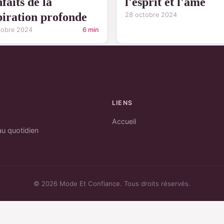
faits de la
l'esprit et l'âme
piration profonde
28 octobre 2024
tobre 2024
6 min
LIENS
Accueil
au quotidien
© 2026 Mode Et Confiance. Tous droits réservés.