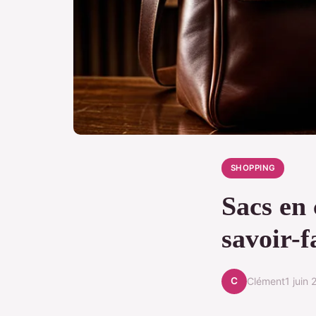
SHOPPING
Sacs en
savoir-f
C
Clément
1 juin