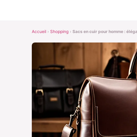
Accueil
›
Shopping
›
Sacs en cuir pour homme : élégan