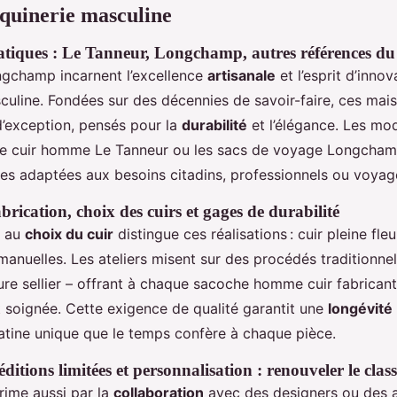
quinerie masculine
atiques : Le Tanneur, Longchamp, autres références d
ngchamp incarnent l’excellence
artisanale
et l’esprit d’innov
uline. Fondées sur des décennies de savoir-faire, ces mai
d’exception, pensés pour la
durabilité
et l’élégance. Les mo
 cuir homme Le Tanneur ou les sacs de voyage Longchamp
les adaptées aux besoins citadins, professionnels ou voyag
brication, choix des cuirs et gages de durabilité
e au
choix du cuir
distingue ces réalisations : cuir pleine fle
 manuelles. Les ateliers misent sur des procédés traditionne
e sellier – offrant à chaque sacoche homme cuir fabricant
et soignée. Cette exigence de qualité garantit une
longévité
patine unique que le temps confère à chaque pièce.
ditions limitées et personnalisation : renouveler le clas
prime aussi par la
collaboration
avec des designers ou des ar