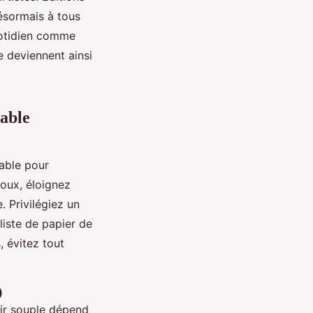
désormais à tous
uotidien comme
 deviennent ainsi
rable
able pour
oux, éloignez
. Privilégiez un
liste de papier de
, évitez tout
)
ir souple dépend