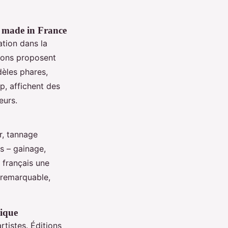
u made in France
ation dans la
sons proposent
dèles phares,
, affichent des
eurs.
ur, tannage
ls – gainage,
 français une
remarquable,
sique
tistes. Éditions