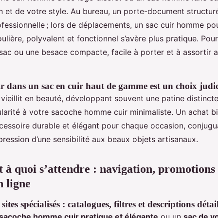
n et de votre style. Au bureau, un porte-document structur
ofessionnelle ; lors de déplacements, un sac cuir homme po
lière, polyvalent et fonctionnel s’avère plus pratique. Pour l
 sac ou une besace compacte, facile à porter et à assortir 
r dans un sac en cuir haut de gamme est un choix judi
 vieillit en beauté, développant souvent une patine distinct
ularité à votre sacoche homme cuir minimaliste. Un achat bi
essoire durable et élégant pour chaque occasion, conjuguan
pression d’une sensibilité aux beaux objets artisanaux.
 à quoi s’attendre : navigation, promotions 
n ligne
ites spécialisés : catalogues, filtres et descriptions détai
sacoche homme cuir pratique et élégante
ou un
sac de 