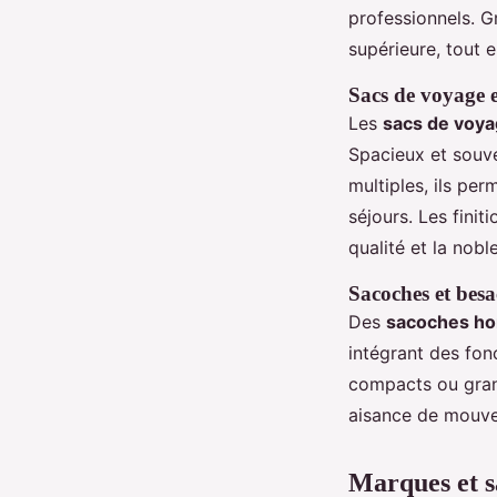
professionnels. Gr
supérieure, tout 
Sacs de voyage e
Les
sacs de voya
Spacieux et souv
multiples, ils pe
séjours. Les finit
qualité et la nob
Sacoches et besac
Des
sacoches h
intégrant des fon
compacts ou grand
aisance de mouvem
Marques et sa