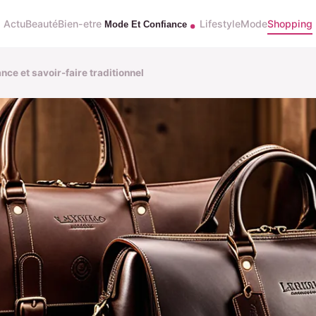
Actu
Beauté
Bien-etre
Lifestyle
Mode
Shopping
ce et savoir-faire traditionnel