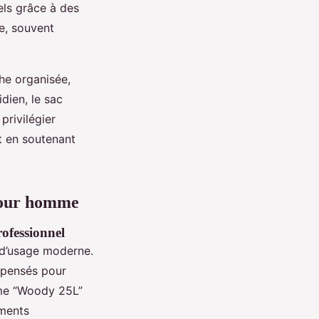
els grâce à des
e, souvent
che organisée,
dien, le sac
privilégier
ut en soutenant
 pour homme
rofessionnel
 d’usage moderne.
 pensés pour
mme “Woody 25L”
ements