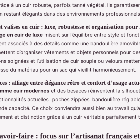
âce à un cuir robuste, parfois tanné végétal, ils garantissen
en restant élégants dans des environnements professionnels
t valises en cuir : luxe, robustesse et organisation pour
ge en cuir de luxe
misent sur l’équilibre entre style et fonct
ent associés à des détails comme une bandoulière amovibl
rmettent d’organiser vêtements et objets personnels pour de
ions soignées et l’utilisation de cuir souple ou velours mette
lesse du matériau pour un sac qui vieillit harmonieusement.
es : alliage entre élégance rétro et confort d’usage actu
omme cuir modernes
et des besaces réinventent la silhouet
ctionnalités actuelles : poches zippées, bandoulière réglabl
e capacité. Ce choix conviendra aussi bien au travail qu’aux
ent et distinction grâce à un cuir véritable parfaitement tr
voir-faire : focus sur l’artisanat français e