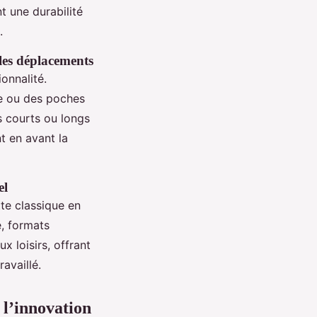
t une durabilité
.
 les déplacements
ionnalité.
e ou des poches
s courts ou longs
nt en avant la
el
te classique en
e, formats
 loisirs, offrant
availlé.
t l’innovation