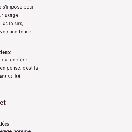
é s’impose pour
ur usage
es loisirs,
avec une tenue
cieux
e qui confère
en pensé, c’est la
t utilité,
et
llées
voyage homme